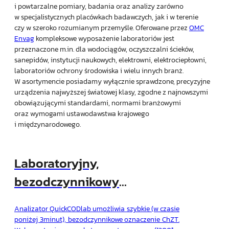
i powtarzalne pomiary, badania oraz analizy zarówno
w specjalistycznych placówkach badawczych, jak i w terenie
czy w szeroko rozumianym przemyśle. Oferowane przez
OMC
Envag
kompleksowe wyposażenie laboratoriów jest
przeznaczone m.in. dla wodociągów, oczyszczalni ścieków,
sanepidów, instytucji naukowych, elektrowni, elektrociepłowni,
laboratoriów ochrony środowiska i wielu innych branż.
W asortymencie posiadamy wyłącznie sprawdzone, precyzyjne
urządzenia najwyższej światowej klasy, zgodne z najnowszymi
obowiązującymi standardami, normami branżowymi
oraz wymogami ustawodawstwa krajowego
i międzynarodowego.
Laboratoryjny,
bezodczynnikowy
analizator ChZT
Analizator QuickCODlab umożliwia szybkie (w czasie
QuickCODlab firmy LAR
poniżej 3minut), bezodczynnikowe oznaczenie ChZT.