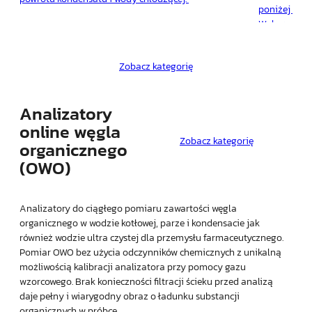
QuickC
poniżej 3mi
Wykorzysta
utleniani
bez wzglę
Zobacz kategorię
chlorków. I
do reaktora,
Analizatory
online węgla
Zobacz kategorię
organicznego
(OWO)
Analizatory do ciągłego pomiaru zawartości węgla
organicznego w wodzie kotłowej, parze i kondensacie jak
również wodzie ultra czystej dla przemysłu farmaceutycznego.
Pomiar OWO bez użycia odczynników chemicznych z unikalną
możliwością kalibracji analizatora przy pomocy gazu
wzorcowego. Brak konieczności filtracji ścieku przed analizą
daje pełny i wiarygodny obraz o ładunku substancji
organicznych w próbce.