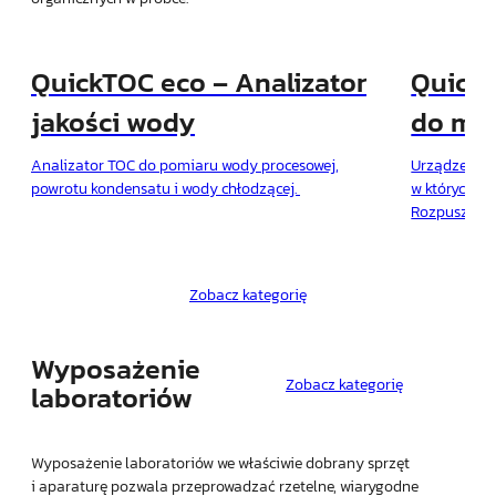
QuickTOC eco – Analizator
Quick
jakości wody
do ma
aplikac
Analizator TOC do pomiaru wody procesowej,
Urządzenie p
powrotu kondensatu i wody chłodzącej.
w których wy
Rozpuszczon
a czas pomi
wymaga stos
w postaci r
Zobacz kategorię
Wyposażenie
Zobacz kategorię
laboratoriów
Wyposażenie laboratoriów we właściwie dobrany sprzęt
i aparaturę pozwala przeprowadzać rzetelne, wiarygodne