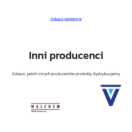
Wykorzystanie wysokotemperaturowego (1200°C)
utleniania próbki zapewnia dokładny pomiar
bez względu na skład próbki oraz zawartość
Zobacz kategorię
chlorków. Iniekcja próbki następuje bezpośrednio
do reaktora, przy użyciu precyzyjnej strzykawki.
Inni producenci
Zobacz, jakich innych producentów produkty dystrybuujemy