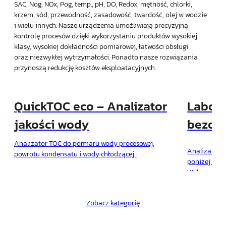
SAC, Nog, NOx, Pog, temp., pH, DO, Redox, mętność, chlorki,
krzem, sód, przewodność, zasadowość, twardość, olej w wodzie
i wielu innych. Nasze urządzenia umożliwiają precyzyjną
kontrolę procesów dzięki wykorzystaniu produktów wysokiej
klasy, wysokiej dokładności pomiarowej, łatwości obsługi
oraz niezwykłej wytrzymałości. Ponadto nasze rozwiązania
przynoszą redukcję kosztów eksploatacyjnych.
QuickTOC eco – Analizator
Labora
jakości wody
bezod
analiz
Analizator TOC do pomiaru wody procesowej,
Analizator 
powrotu kondensatu i wody chłodzącej.
QuickC
poniżej 3mi
Wykorzysta
utleniani
bez wzglę
Zobacz kategorię
chlorków. I
do reaktora,