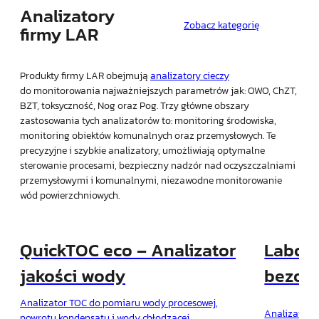
Analizatory
Zobacz kategorię
firmy LAR
Produkty firmy LAR obejmują
analizatory cieczy
do monitorowania najważniejszych parametrów jak: OWO, ChZT,
BZT, toksyczność, Nog oraz Pog. Trzy główne obszary
zastosowania tych analizatorów to: monitoring środowiska,
monitoring obiektów komunalnych oraz przemysłowych. Te
precyzyjne i szybkie analizatory, umożliwiają optymalne
sterowanie procesami, bezpieczny nadzór nad oczyszczalniami
przemysłowymi i komunalnymi, niezawodne monitorowanie
wód powierzchniowych.
QuickTOC eco – Analizator
Labora
jakości wody
bezod
analiz
Analizator TOC do pomiaru wody procesowej,
Analizator 
powrotu kondensatu i wody chłodzącej.