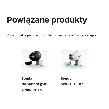
Powiązane produkty
Zobacz, jakie jeszcze produkty możesz znaleźć w tej kategorii
Podg
sond
do p
Sonda
Sondy
serii
ybuchowa
do poboru gazu
SP180‑H‑EX2
SP180‑H‑EX1