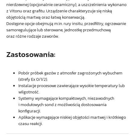
nierdzewnej (opcjonalnie ceramiczny), a uszczelnienia wykonano
z Vitonu oraz grafitu. Urządzenie charakteryzuje się niską
objętością martwą oraz łatwą konserwacją.
Dostępne opcje obejmują m.in. rury insitu, przedfiltry, ogrzewanie
samoregulujące lub sterowane, jednostkę przedmuchową
oraz różne rodzaje zaworów.
Zastosowania
:
Pobór próbek gazów z atmosfer zagrożonych wybuchem
(strefy Ex 0/1/2).
Instalacje procesowe zawierające wysokie temperatury lub
wilgotność.
Systemy wymagające kompaktowych, niezawodnych
i modułowych sond z możliwością dostosowania
konfiguracji.
Aplikacje wymagające niskiej objętości martwej i krótkiego
czasu reakcji.