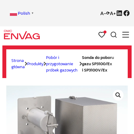
Linke
Fa
Polish
⟳
▼
Przejdź
do
Pobór i
Sonda do poboru
Strona
treści
Produkty
przygotowanie
gazu SP3100/Ex
główna
próbek gazowych
i SP3100V/Ex