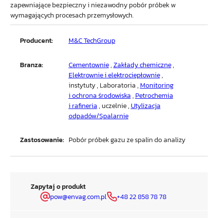
zapewniające bezpieczny i niezawodny pobór próbek w
wymagających procesach przemysłowych.
Producent:
M&C TechGroup
Branza:
Cementownie
,
Zakłady chemiczne
,
Elektrownie i elektrociepłownie
,
instytuty , Laboratoria ,
Monitoring
i ochrona środowiska
,
Petrochemia
i rafineria
, uczelnie ,
Utylizacja
odpadów/Spalarnie
Zastosowanie:
Pobór próbek gazu ze spalin do analizy
Zapytaj o produkt
pow@envag.com.pl
+48 22 858 78 78