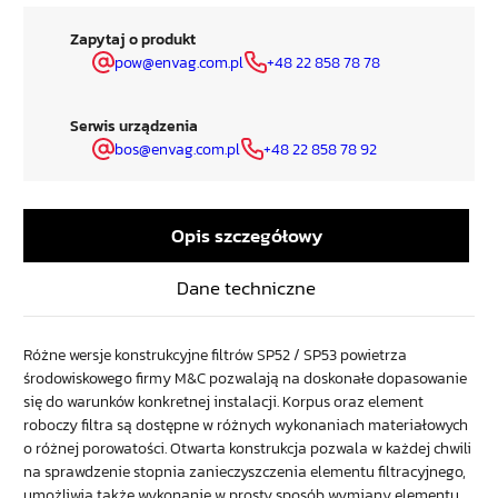
Zapytaj o produkt
pow@envag.com.pl
+48 22 858 78 78
Serwis urządzenia
bos@envag.com.pl
+48 22 858 78 92
Opis szczegółowy
Dane techniczne
Różne wersje konstrukcyjne filtrów SP52 / SP53 powietrza
środowiskowego firmy M&C pozwalają na doskonałe dopasowanie
się do warunków konkretnej instalacji. Korpus oraz element
roboczy filtra są dostępne w różnych wykonaniach materiałowych
o różnej porowatości. Otwarta konstrukcja pozwala w każdej chwili
na sprawdzenie stopnia zanieczyszczenia elementu filtracyjnego,
umożliwia także wykonanie w prosty sposób wymiany elementu