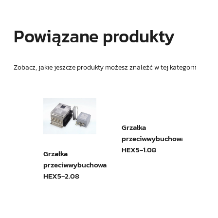
Powiązane produkty
Zobacz, jakie jeszcze produkty możesz znaleźć w tej kategorii
Sond
do p
SP18
Grzałka
Grzałka
ybuchowa
przeciwwybuchowa
przeciwwybuchowa
HEX5‑2.08
HEX5‑1.08