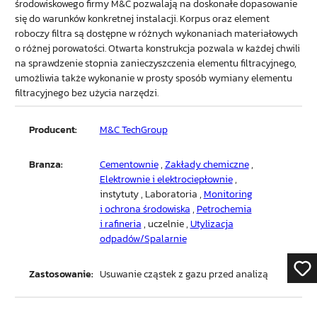
środowiskowego firmy M&C pozwalają na doskonałe dopasowanie
się do warunków konkretnej instalacji. Korpus oraz element
roboczy filtra są dostępne w różnych wykonaniach materiałowych
o różnej porowatości. Otwarta konstrukcja pozwala w każdej chwili
na sprawdzenie stopnia zanieczyszczenia elementu filtracyjnego,
umożliwia także wykonanie w prosty sposób wymiany elementu
filtracyjnego bez użycia narzędzi.
Producent:
M&C TechGroup
Branza:
Cementownie
,
Zakłady chemiczne
,
Elektrownie i elektrociepłownie
,
instytuty , Laboratoria ,
Monitoring
i ochrona środowiska
,
Petrochemia
i rafineria
, uczelnie ,
Utylizacja
odpadów/Spalarnie
Zastosowanie:
Usuwanie cząstek z gazu przed analizą