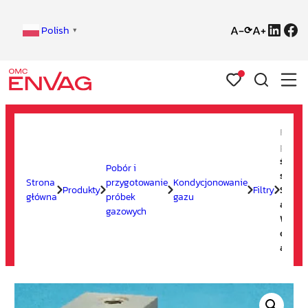
Linke
Fa
Polish
⟳
▼
Przejdź
do
Filtr 
treści
powiet
środo
Pobór i
seria 
Strona
przygotowanie
Kondycjonowanie
Produkty
Filtry
SP52..
główna
próbek
gazu
antyr
gazowych
Wersja
osłon
antyr