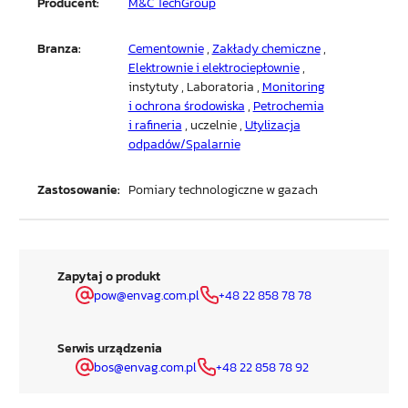
Producent:
M&C TechGroup
Branza:
Cementownie
,
Zakłady chemiczne
,
Elektrownie i elektrociepłownie
,
instytuty , Laboratoria ,
Monitoring
i ochrona środowiska
,
Petrochemia
i rafineria
, uczelnie ,
Utylizacja
odpadów/Spalarnie
Zastosowanie:
Pomiary technologiczne w gazach
Zapytaj o produkt
pow@envag.com.pl
+48 22 858 78 78
Serwis urządzenia
bos@envag.com.pl
+48 22 858 78 92