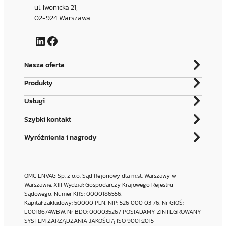
ul. Iwonicka 21,
02-924 Warszawa
LinkedIn
Facebook
Nasza oferta
Produkty
Usługi
Szybki kontakt
Wyróżnienia i nagrody
OMC ENVAG Sp. z o.o. Sąd Rejonowy dla m.st. Warszawy w
Warszawie, XIII Wydział Gospodarczy Krajowego Rejestru
Sądowego. Numer KRS: 0000186556,
Kapitał zakładowy: 50000 PLN, NIP: 526 000 03 76, Nr GIOŚ:
E0018674WBW, Nr BDO: 000035267 POSIADAMY ZINTEGROWANY
SYSTEM ZARZĄDZANIA JAKOŚCIĄ ISO 9001:2015