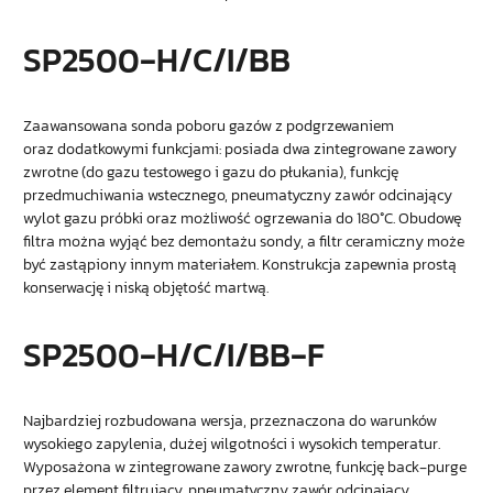
SP2500‑H/C/I/BB
Zaawansowana sonda poboru gazów z podgrzewaniem
oraz dodatkowymi funkcjami: posiada dwa zintegrowane zawory
zwrotne (do gazu testowego i gazu do płukania), funkcję
przedmuchiwania wstecznego, pneumatyczny zawór odcinający
wylot gazu próbki oraz możliwość ogrzewania do 180°C. Obudowę
filtra można wyjąć bez demontażu sondy, a filtr ceramiczny może
być zastąpiony innym materiałem. Konstrukcja zapewnia prostą
konserwację i niską objętość martwą.
SP2500‑H/C/I/BB‑F
Najbardziej rozbudowana wersja, przeznaczona do warunków
wysokiego zapylenia, dużej wilgotności i wysokich temperatur.
Wyposażona w zintegrowane zawory zwrotne, funkcję back‑purge
przez element filtrujący, pneumatyczny zawór odcinający