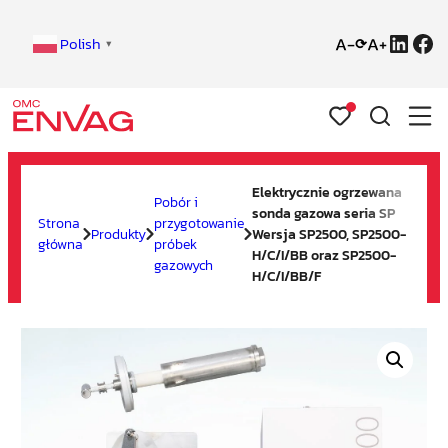
Linke
Fa
Polish
⟳
▼
Przejdź
do
Elektrycznie ogrzewana
Pobór i
treści
sonda gazowa seria SP
Strona
przygotowanie
Produkty
Wersja SP2500, SP2500-
główna
próbek
H/C/I/BB oraz SP2500-
gazowych
H/C/I/BB/F