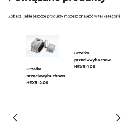
Zobacz, jakie jeszcze produkty możesz znaleźć w tej kategorii
Sond
do p
SP18
Grzałka
Grzałka
ybuchowa
przeciwwybuchowa
przeciwwybuchowa
HEX5‑2.08
HEX5‑1.08